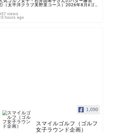
人気ゴルフ女子・石井由希子さんのパター練習
①（太平洋クラブ美野里コース）2026年8月♯ゴル
フ女子 ＃インスタゴルフ女子 ♯ラウンド企画
♯スマイルゴルフ
957 views
15 hours ago
1,090
スマイルゴルフ（ゴルフ
女子ラウンド企画）