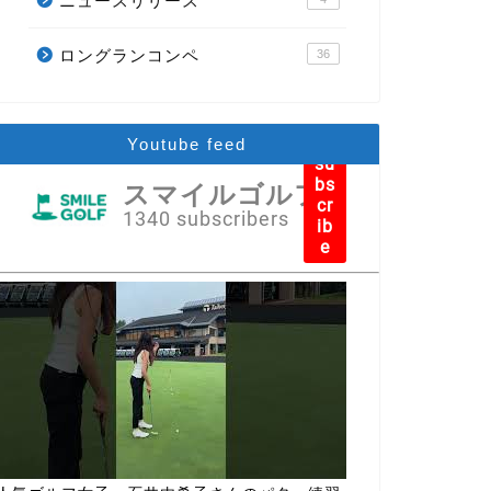
ニュースリリース
ロングランコンペ
36
Youtube feed
su
bs
スマイルゴルフ
cr
1340 subscribers
ib
e