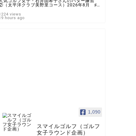
人気ゴルフ女子・石井由希子さんのパター練習
②（太平洋クラブ美野里コース）2026年8月 ♯ゴ
ルフ女子 ＃インスタゴルフ女子 ♯ラウンド企
画 ♯スマイルゴルフ
1224 views
19 hours ago
1,090
スマイルゴルフ（ゴルフ
女子ラウンド企画）