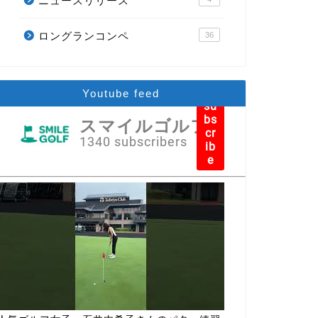
ニュースリリース
ロングランコンペ
36
Youtube feed
su
bs
スマイルゴルフ
cr
1340 subscribers
ib
e