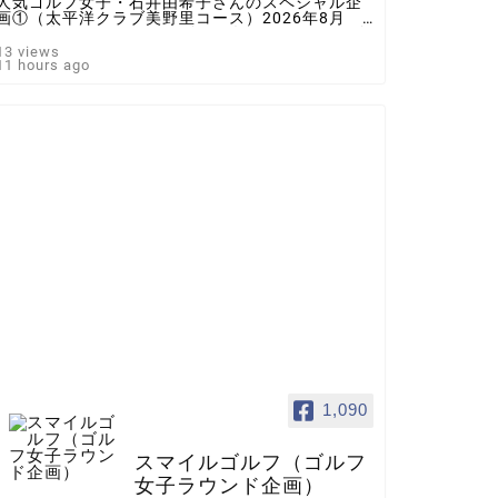
人気ゴルフ女子・石井由希子さんのスペシャル企
画①（太平洋クラブ美野里コース）2026年8月 ♯
ゴルフ女子 ＃インスタゴルフ女子 ♯ラウンド企
画 ♯スマイルゴルフ
13 views
11 hours ago
1,090
スマイルゴルフ（ゴルフ
女子ラウンド企画）