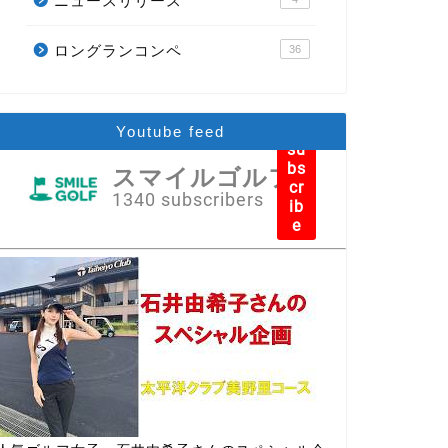
ニュースリリース
ロングランコンペ
36
Youtube feed
su
bs
スマイルゴルフ
cr
1340 subscribers
ib
e