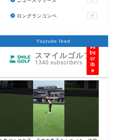
ニュースリリース
ロングランコンペ
36
Youtube feed
su
bs
スマイルゴルフ
cr
1340 subscribers
ib
e