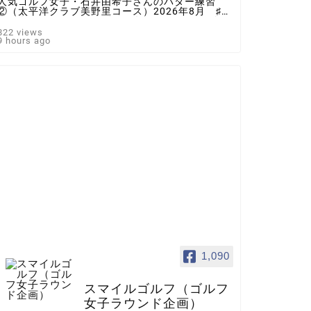
人気ゴルフ女子・石井由希子さんのパター練習
②（太平洋クラブ美野里コース）2026年8月 ♯ゴ
ルフ女子 ＃インスタゴルフ女子 ♯ラウンド企
画 ♯スマイルゴルフ
822 views
9 hours ago
1,090
スマイルゴルフ（ゴルフ
女子ラウンド企画）