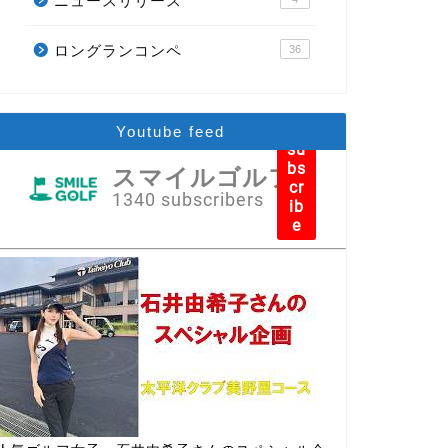
ニュースリリース
ロングランコンペ
36
Youtube feed
su
bs
スマイルゴルフ
cr
1340 subscribers
ib
e