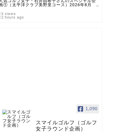
人気ゴルフ女子・石井由希子さんのスペシャル企
画①（太平洋クラブ美野里コース）2026年8月 ♯
ゴルフ女子 ＃インスタゴルフ女子 ♯ラウンド企
画 ♯スマイルゴルフ
13 views
12 hours ago
1,090
スマイルゴルフ（ゴルフ
女子ラウンド企画）