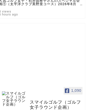
人気ゴルフ女子・石井由希子さんのスペシャル企
画①（太平洋クラブ美野里コース）2026年8月 ♯
ゴルフ女子 ＃インスタゴルフ女子 ♯ラウンド企
画 ♯スマイルゴルフ
3 views
5 hours ago
1,090
スマイルゴルフ（ゴルフ
女子ラウンド企画）