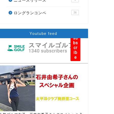
ニュースリリース
ロングランコンペ
36
Youtube feed
su
bs
スマイルゴルフ
cr
1340 subscribers
ib
e