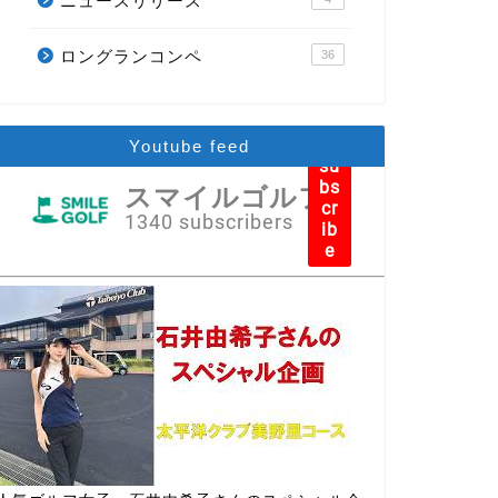
ニュースリリース
ロングランコンペ
36
Youtube feed
su
bs
スマイルゴルフ
cr
1340 subscribers
ib
e