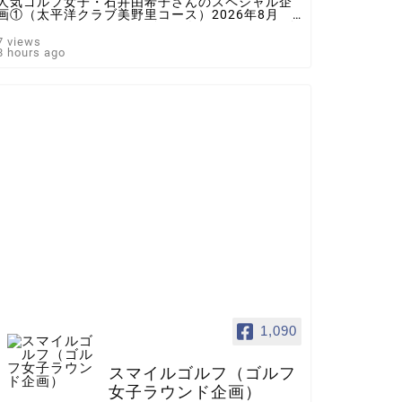
人気ゴルフ女子・石井由希子さんのスペシャル企
画①（太平洋クラブ美野里コース）2026年8月 ♯
ゴルフ女子 ＃インスタゴルフ女子 ♯ラウンド企
画 ♯スマイルゴルフ
7 views
8 hours ago
1,090
スマイルゴルフ（ゴルフ
女子ラウンド企画）