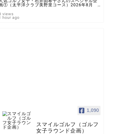
人気ゴルフ女子・石井由希子さんのスペシャル企
画①（太平洋クラブ美野里コース）2026年8月 ♯
ゴルフ女子 ＃インスタゴルフ女子 ♯ラウンド企
画 ♯スマイルゴルフ
3 views
1 hour ago
1,090
スマイルゴルフ（ゴルフ
女子ラウンド企画）