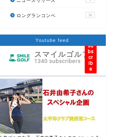
ニュースリリース
ロングランコンペ
36
Youtube feed
su
bs
スマイルゴルフ
cr
1340 subscribers
ib
e