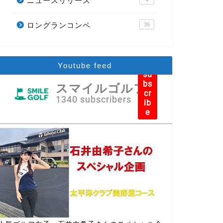
ニュースリリース
ロングランコンペ
36
Youtube feed
su
bs
スマイルゴルフ
cr
1340 subscribers
ib
e