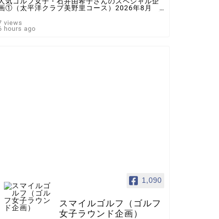
人気ゴルフ女子・石井由希子さんのスペシャル企
画①（太平洋クラブ美野里コース）2026年8月 ♯
ゴルフ女子 ＃インスタゴルフ女子 ♯ラウンド企
画 ♯スマイルゴルフ
7 views
6 hours ago
1,090
スマイルゴルフ（ゴルフ
女子ラウンド企画）