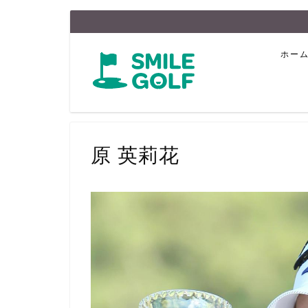
ホー
原 英莉花