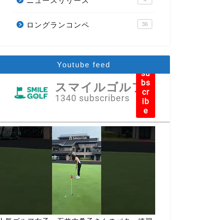
ニュースリリース
ロングランコンペ
36
Youtube feed
su
bs
スマイルゴルフ
cr
1340 subscribers
ib
e