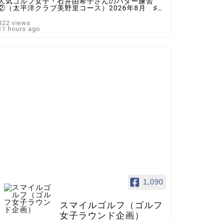
人気ゴルフ女子・石井由希子さんのパター練習
②（太平洋クラブ美野里コース）2026年8月 ♯ゴ
ルフ女子 ＃インスタゴルフ女子 ♯ラウンド企
画 ♯スマイルゴルフ
822 views
11 hours ago
1,090
スマイルゴルフ（ゴルフ
女子ラウンド企画）