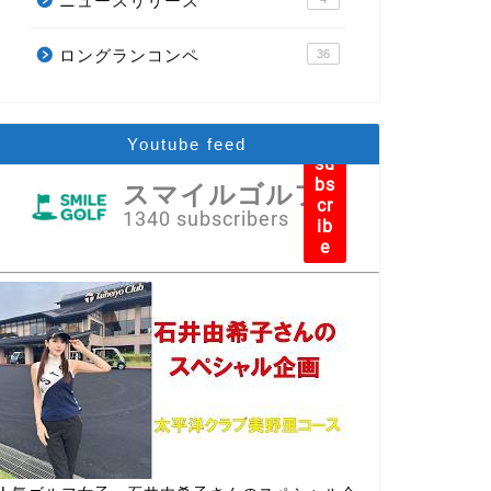
ニュースリリース
ロングランコンペ
36
Youtube feed
su
bs
スマイルゴルフ
cr
1340 subscribers
ib
e