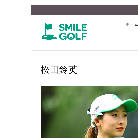
ホー
松田鈴英