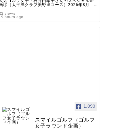
人気ゴルフ女子・石井由希子さんのスペシャル企
画①（太平洋クラブ美野里コース）2026年8月 ♯
ゴルフ女子 ＃インスタゴルフ女子 ♯ラウンド企
画 ♯スマイルゴルフ
22 views
19 hours ago
1,090
スマイルゴルフ（ゴルフ
女子ラウンド企画）