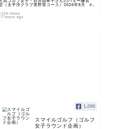
人気ゴルフ女子・石井由希子さんのパター練習
②（太平洋クラブ美野里コース）2026年8月 ♯ゴ
ルフ女子 ＃インスタゴルフ女子 ♯ラウンド企
画 ♯スマイルゴルフ
1224 views
17 hours ago
1,090
スマイルゴルフ（ゴルフ
女子ラウンド企画）