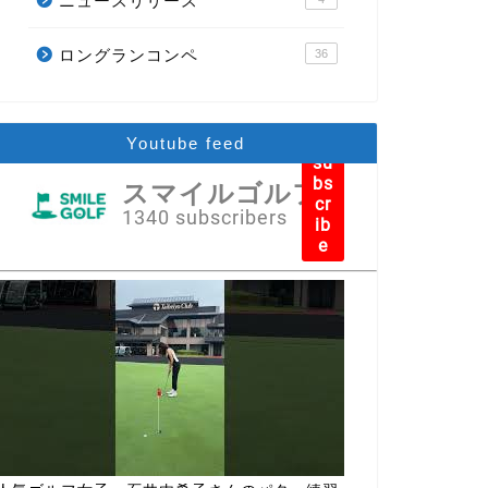
ニュースリリース
ロングランコンペ
36
Youtube feed
su
bs
スマイルゴルフ
cr
1340 subscribers
ib
e