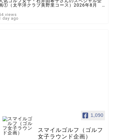
人気ゴルフ女子・石井由希子さんのスペシャル企
画①（太平洋クラブ美野里コース）2026年8月 ♯
ゴルフ女子 ＃インスタゴルフ女子 ♯ラウンド企
画 ♯スマイルゴルフ
54 views
1 day ago
1,090
スマイルゴルフ（ゴルフ
女子ラウンド企画）