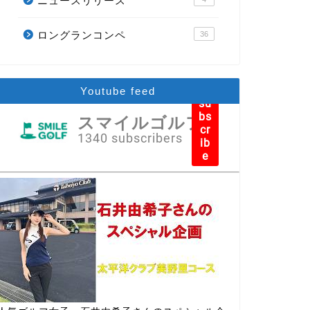
ニュースリリース
ロングランコンペ
36
Youtube feed
su
bs
スマイルゴルフ
cr
1340 subscribers
ib
e