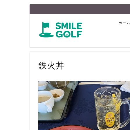
ホー
鉄火丼