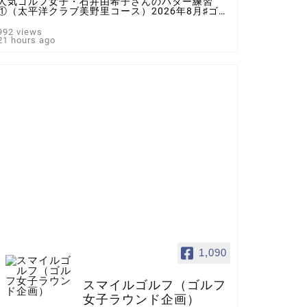
人気ゴルフ女子・石井由希子さんのパター練習
①（太平洋クラブ美野里コース）2026年8月♯ゴル
フ女子 ＃インスタゴルフ女子 ♯ラウンド企画
♯スマイルゴルフ
992 views
21 hours ago
1,090
スマイルゴルフ（ゴルフ
女子ラウンド企画）