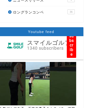
ニュースリリース
ロングランコンペ
36
Youtube feed
su
bs
スマイルゴルフ
cr
1340 subscribers
ib
e