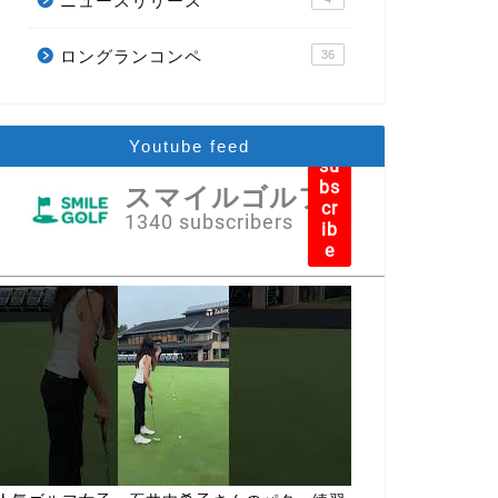
ニュースリリース
ロングランコンペ
36
Youtube feed
su
bs
スマイルゴルフ
cr
1340 subscribers
ib
e