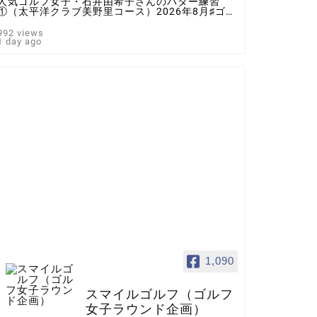
人気ゴルフ女子・石井由希子さんのパター練習
①（太平洋クラブ美野里コース）2026年8月♯ゴル
フ女子 ＃インスタゴルフ女子 ♯ラウンド企画
♯スマイルゴルフ
992 views
1 day ago
1,090
スマイルゴルフ（ゴルフ
女子ラウンド企画）