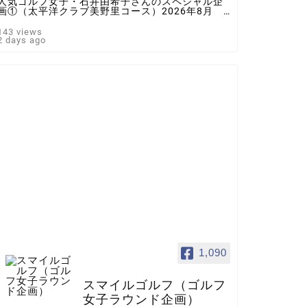
人気ゴルフ女子・石井由希子さんのスペシャル企
画①（太平洋クラブ美野里コース）2026年8月 ♯
ゴルフ女子 ＃インスタゴルフ女子 ♯ラウンド企
画 ♯スマイルゴルフ
143 views
2 days ago
1,090
スマイルゴルフ（ゴルフ
女子ラウンド企画）