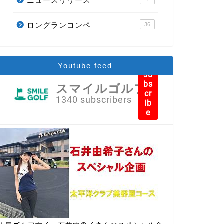
ニュースリリース
ロングランコンペ
36
Youtube feed
su
bs
スマイルゴルフ
cr
1340 subscribers
ib
e