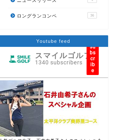
ニュースリリース
ロングランコンペ
36
Youtube feed
su
bs
スマイルゴルフ
cr
1340 subscribers
ib
e