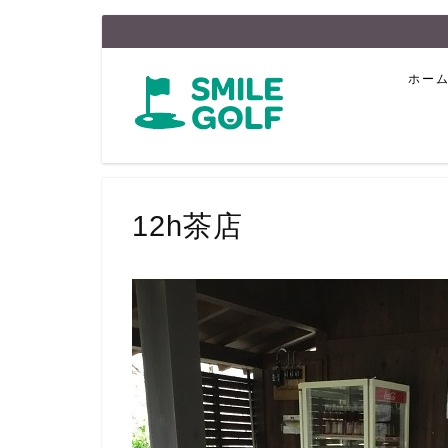
ホー
12h茶店