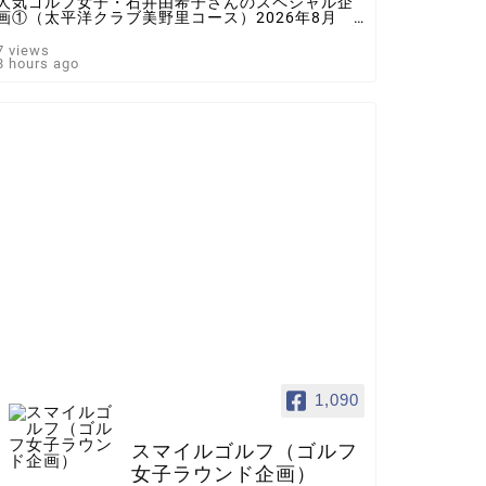
人気ゴルフ女子・石井由希子さんのスペシャル企
画①（太平洋クラブ美野里コース）2026年8月 ♯
ゴルフ女子 ＃インスタゴルフ女子 ♯ラウンド企
画 ♯スマイルゴルフ
7 views
8 hours ago
1,090
スマイルゴルフ（ゴルフ
女子ラウンド企画）