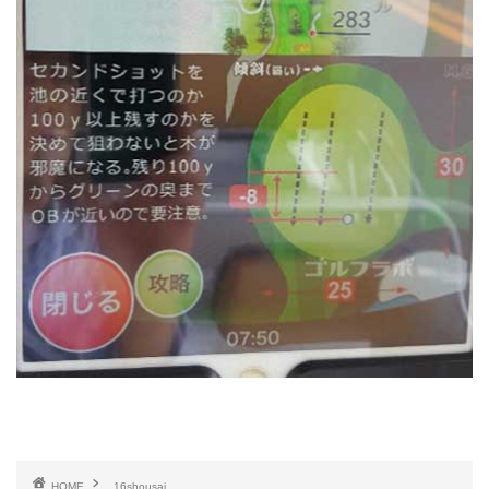
HOME
16shousai