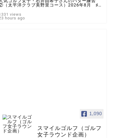
人気ゴルフ女子・石井由希子さんのパター練習
②（太平洋クラブ美野里コース）2026年8月 ♯ゴ
ルフ女子 ＃インスタゴルフ女子 ♯ラウンド企
画 ♯スマイルゴルフ
1331 views
23 hours ago
1,090
スマイルゴルフ（ゴルフ
女子ラウンド企画）