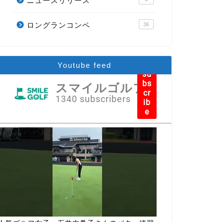
ニュースリリース
ロングランコンペ
36
Youtube feed
su
bs
スマイルゴルフ
cr
1340 subscribers
ib
e