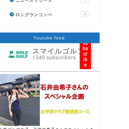
ニュースリリース
ロングランコンペ
36
Youtube feed
su
bs
スマイルゴルフ
cr
1340 subscribers
ib
e