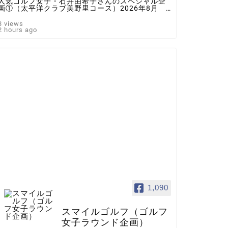
人気ゴルフ女子・石井由希子さんのスペシャル企
画①（太平洋クラブ美野里コース）2026年8月 ♯
ゴルフ女子 ＃インスタゴルフ女子 ♯ラウンド企
画 ♯スマイルゴルフ
3 views
2 hours ago
1,090
スマイルゴルフ（ゴルフ
女子ラウンド企画）