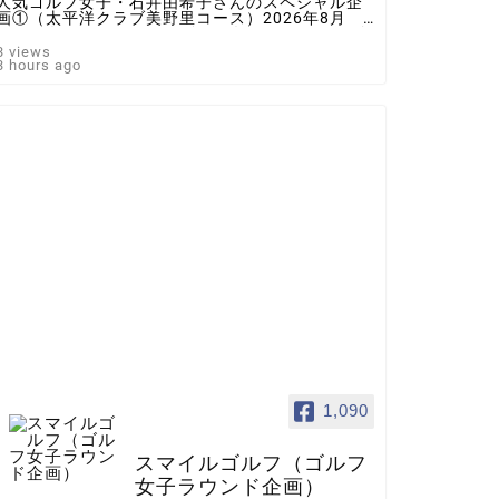
人気ゴルフ女子・石井由希子さんのスペシャル企
画①（太平洋クラブ美野里コース）2026年8月 ♯
ゴルフ女子 ＃インスタゴルフ女子 ♯ラウンド企
画 ♯スマイルゴルフ
3 views
3 hours ago
1,090
スマイルゴルフ（ゴルフ
女子ラウンド企画）