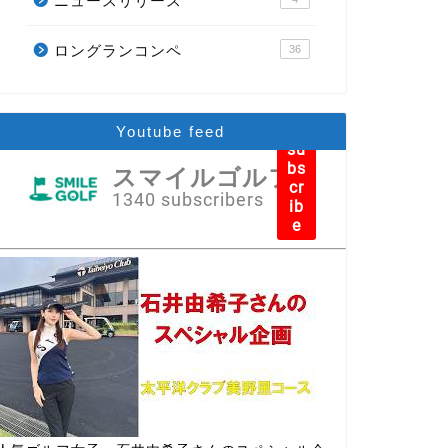
ニュースリリース
ロングランコンペ
36
Youtube feed
su
bs
スマイルゴルフ
cr
1340 subscribers
ib
e