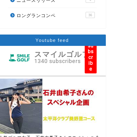
ニュースリリース
ロングランコンペ
36
Youtube feed
su
bs
スマイルゴルフ
cr
1340 subscribers
ib
e