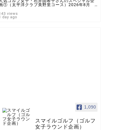
人気ゴルフ女子・石井由希子さんのスペシャル企
画①（太平洋クラブ美野里コース）2026年8月 ♯
ゴルフ女子 ＃インスタゴルフ女子 ♯ラウンド企
画 ♯スマイルゴルフ
143 views
1 day ago
1,090
スマイルゴルフ（ゴルフ
女子ラウンド企画）