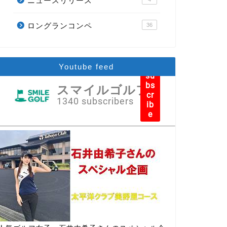
ニュースリリース
ロングランコンペ
36
Youtube feed
su
bs
スマイルゴルフ
cr
1340 subscribers
ib
e