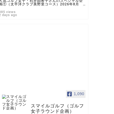
人気ゴルフ女子・石井由希子さんのスペシャル企
画①（太平洋クラブ美野里コース）2026年8月 ♯
ゴルフ女子 ＃インスタゴルフ女子 ♯ラウンド企
画 ♯スマイルゴルフ
385 views
2 days ago
1,090
スマイルゴルフ（ゴルフ
女子ラウンド企画）