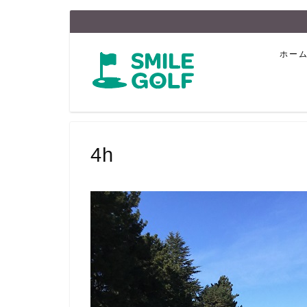
ホー
4h