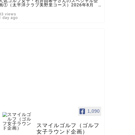
人気ゴルフ女子・石井由希子さんのスペシャル企
画①（太平洋クラブ美野里コース）2026年8月 ♯
ゴルフ女子 ＃インスタゴルフ女子 ♯ラウンド企
画 ♯スマイルゴルフ
83 views
1 day ago
1,090
スマイルゴルフ（ゴルフ
女子ラウンド企画）