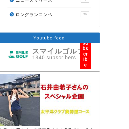
ニュースリリース
ロングランコンペ
36
Youtube feed
su
bs
スマイルゴルフ
cr
1340 subscribers
ib
e