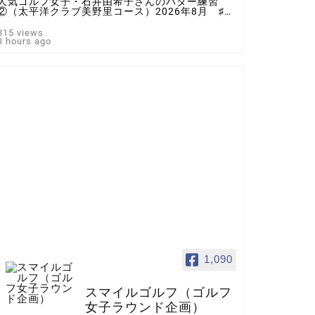
人気ゴルフ女子・石井由希子さんのパター練習
②（太平洋クラブ美野里コース）2026年8月 ♯ゴ
ルフ女子 ＃インスタゴルフ女子 ♯ラウンド企
画 ♯スマイルゴルフ
815 views
3 hours ago
1,090
スマイルゴルフ（ゴルフ
女子ラウンド企画）