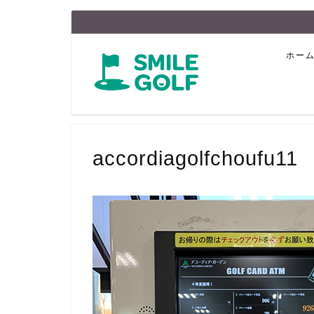
ホー
accordiagolfchoufu11