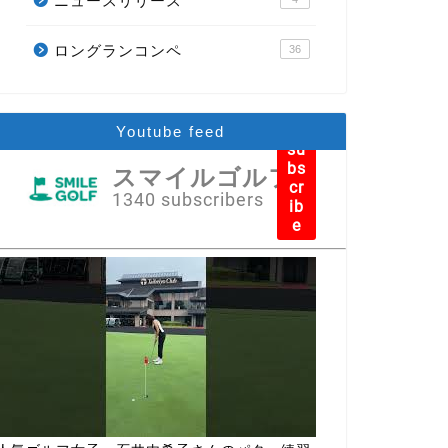
ニュースリリース
ロングランコンペ
36
Youtube feed
su
bs
スマイルゴルフ
cr
1340 subscribers
ib
e