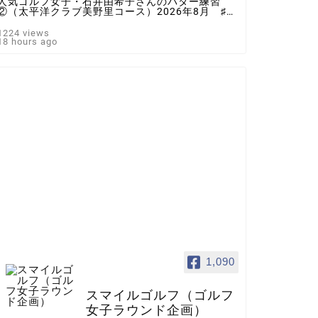
人気ゴルフ女子・石井由希子さんのパター練習
②（太平洋クラブ美野里コース）2026年8月 ♯ゴ
ルフ女子 ＃インスタゴルフ女子 ♯ラウンド企
画 ♯スマイルゴルフ
1224 views
18 hours ago
1,090
スマイルゴルフ（ゴルフ
女子ラウンド企画）