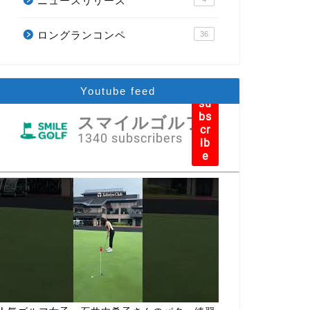
ニュースリリース
ロングランコンペ
36
Youtube feed
su
bs
スマイルゴルフ
cr
1340 subscribers
ib
e