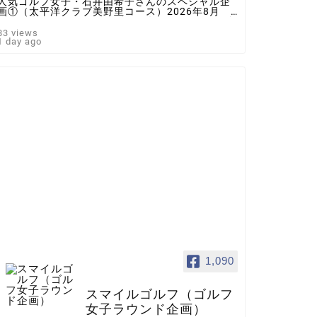
人気ゴルフ女子・石井由希子さんのスペシャル企
画①（太平洋クラブ美野里コース）2026年8月 ♯
ゴルフ女子 ＃インスタゴルフ女子 ♯ラウンド企
画 ♯スマイルゴルフ
83 views
1 day ago
1,090
スマイルゴルフ（ゴルフ
女子ラウンド企画）