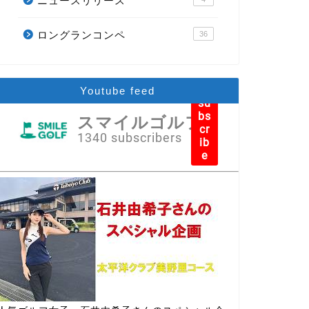
ニュースリリース
ロングランコンペ
36
Youtube feed
su
bs
スマイルゴルフ
cr
1340 subscribers
ib
e