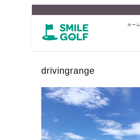
ホー
drivingrange