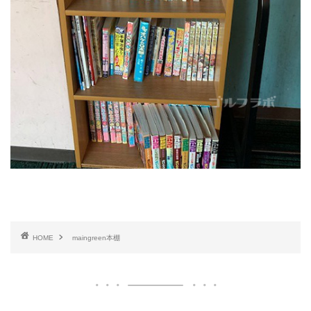
HOME
maingreen本棚