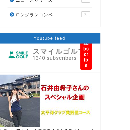
ニュースリリース
ロングランコンペ
36
Youtube feed
su
bs
スマイルゴルフ
cr
1340 subscribers
ib
e