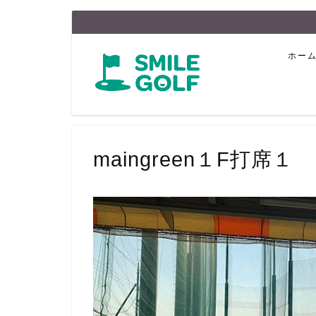
ホー
maingreen１F打席１