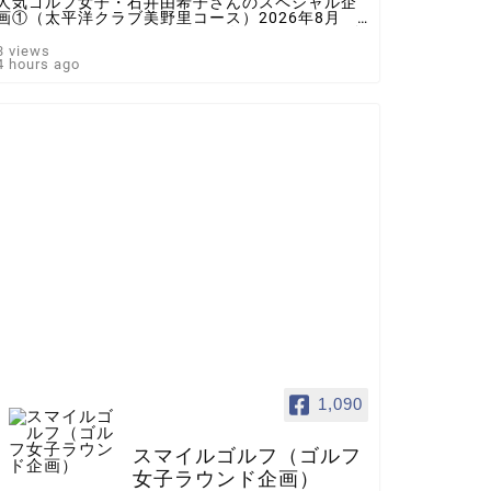
人気ゴルフ女子・石井由希子さんのスペシャル企
画①（太平洋クラブ美野里コース）2026年8月 ♯
ゴルフ女子 ＃インスタゴルフ女子 ♯ラウンド企
画 ♯スマイルゴルフ
3 views
4 hours ago
1,090
スマイルゴルフ（ゴルフ
女子ラウンド企画）