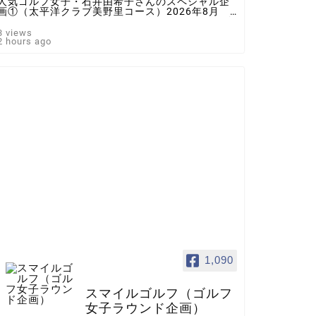
人気ゴルフ女子・石井由希子さんのスペシャル企
画①（太平洋クラブ美野里コース）2026年8月 ♯
ゴルフ女子 ＃インスタゴルフ女子 ♯ラウンド企
画 ♯スマイルゴルフ
3 views
2 hours ago
1,090
スマイルゴルフ（ゴルフ
女子ラウンド企画）