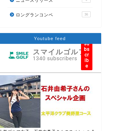
ニュースリリース
ロングランコンペ
36
Youtube feed
su
bs
スマイルゴルフ
cr
1340 subscribers
ib
e