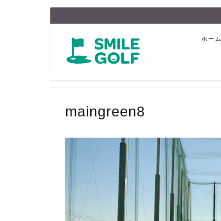
ホー
maingreen8