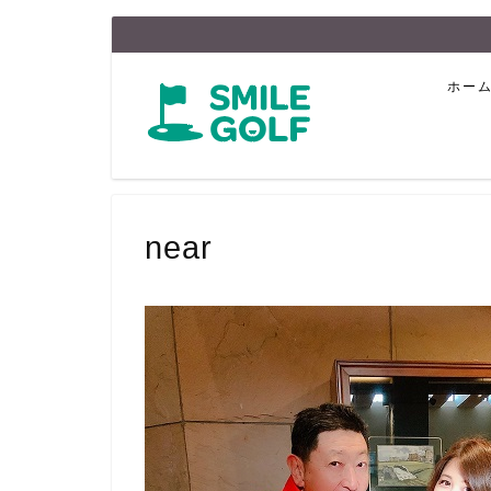
ホー
near