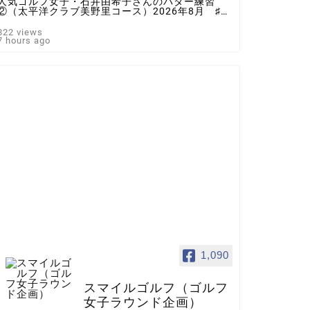
人気ゴルフ女子・石井由希子さんのパター練習
②（太平洋クラブ美野里コース）2026年8月 ♯ゴ
ルフ女子 ＃インスタゴルフ女子 ♯ラウンド企
画 ♯スマイルゴルフ
822 views
7 hours ago
1,090
スマイルゴルフ（ゴルフ
女子ラウンド企画）