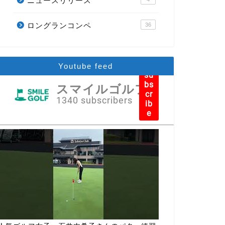
ニュースリリース
ロングランコンペ
36
Youtube feed
su
bs
スマイルゴルフ
cr
1340 subscribers
ib
e