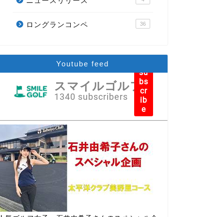
ニュースリリース
ロングランコンペ
36
Youtube feed
su
bs
スマイルゴルフ
cr
1340 subscribers
ib
e