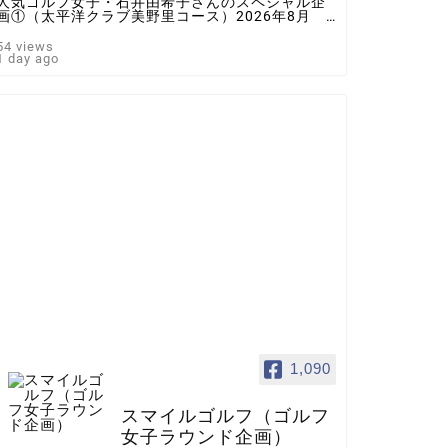
人気ゴルフ女子・石井由希子さんのスペシャル企
画①（太平洋クラブ美野里コース）2026年8月 ♯
ゴルフ女子 ＃インスタゴルフ女子 ♯ラウンド企
画 ♯スマイルゴルフ
54 views
1 day ago
1,090
スマイルゴルフ（ゴルフ
女子ラウンド企画）