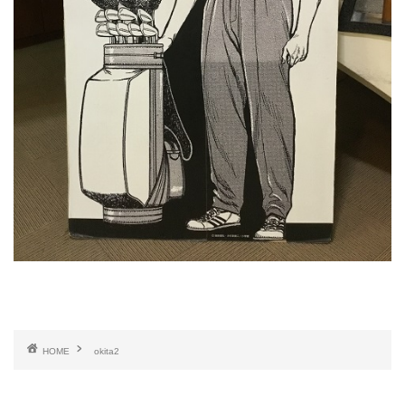
HOME
okita2