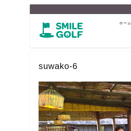
ホー
suwako-6