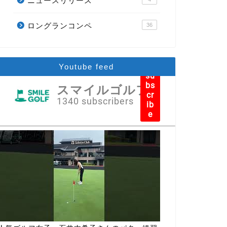
ニュースリリース
ロングランコンペ
36
Youtube feed
su
bs
スマイルゴルフ
cr
1340 subscribers
ib
e