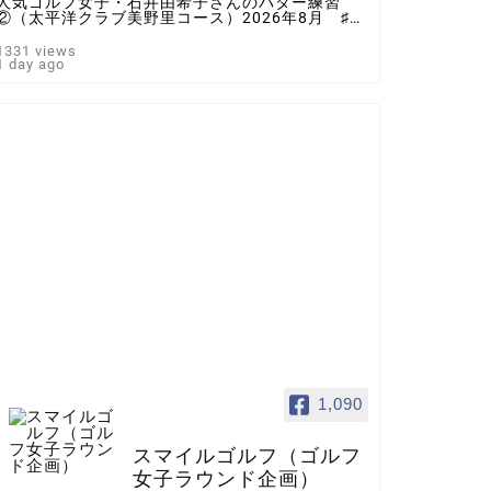
人気ゴルフ女子・石井由希子さんのパター練習
②（太平洋クラブ美野里コース）2026年8月 ♯ゴ
ルフ女子 ＃インスタゴルフ女子 ♯ラウンド企
画 ♯スマイルゴルフ
1331 views
1 day ago
1,090
スマイルゴルフ（ゴルフ
女子ラウンド企画）