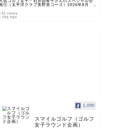
人気ゴルフ女子・石井由希子さんのスペシャル企
画①（太平洋クラブ美野里コース）2026年8月 ♯
ゴルフ女子 ＃インスタゴルフ女子 ♯ラウンド企
画 ♯スマイルゴルフ
143 views
1 day ago
1,090
スマイルゴルフ（ゴルフ
女子ラウンド企画）