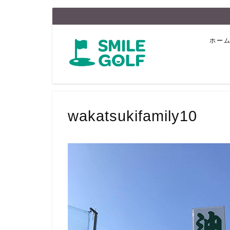
ホー
wakatsukifamily10