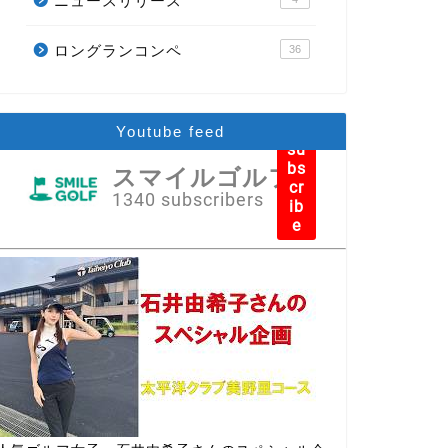
ニュースリリース
ロングランコンペ
36
Youtube feed
su
bs
スマイルゴルフ
cr
1340 subscribers
ib
e